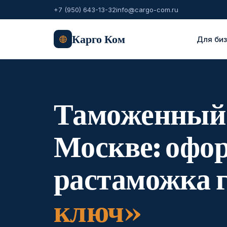
+7 (950) 643-13-32
info@cargo-com.ru
Карго Ком
Для би
Таможенный 
Москве: офо
растаможка 
ключ»