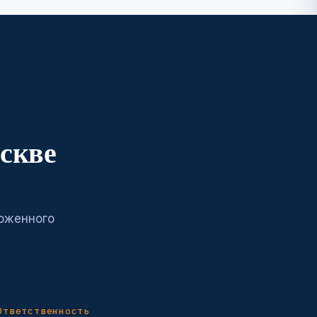
скве
моженного
Ответственность