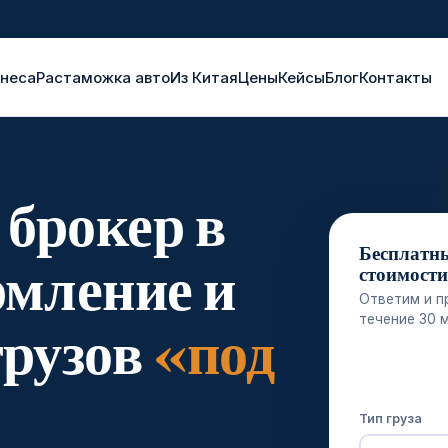
знеса
Растаможка авто
Из Китая
Цены
Кейсы
Блог
Контакты
брокер в
Бесплатн
рмление и
стоимост
Ответим и п
течение 30 
грузов
«под
Тип груза